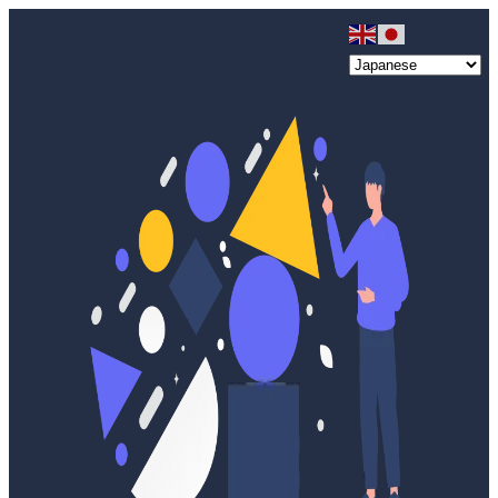
メ
イ
ン
コ
ン
テ
ン
ツ
へ
移
動