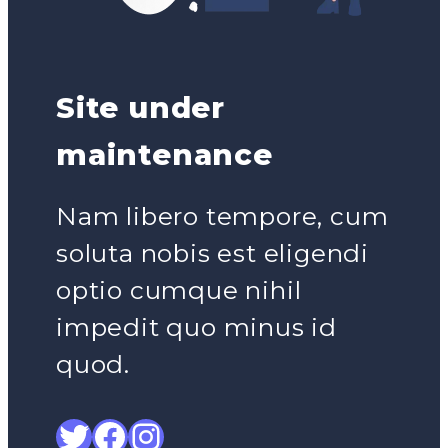
Site under
maintenance
Nam libero tempore, cum
soluta nobis est eligendi
optio cumque nihil
impedit quo minus id
quod.
Twitter
Facebook
Instagram