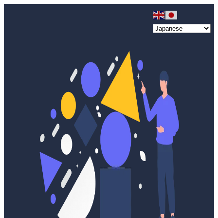
メ
イ
ン
コ
ン
テ
ン
ツ
へ
移
動