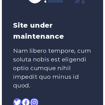
Site under
maintenance
Nam libero tempore, cum
soluta nobis est eligendi
optio cumque nihil
impedit quo minus id
quod.
Twitter
Facebook
Instagram